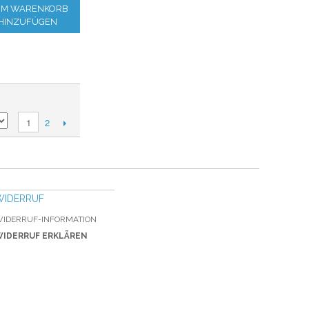
M WARENKORB
HINZUFÜGEN
2
1
WIDERRUF
IDERRUF-INFORMATION
IDERRUF ERKLÄREN