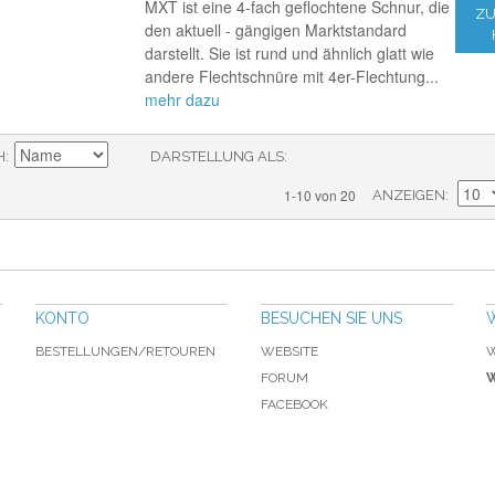
MXT ist eine 4-fach geflochtene Schnur, die
ZU
den aktuell - gängigen Marktstandard
darstellt. Sie ist rund und ähnlich glatt wie
andere Flechtschnüre mit 4er-Flechtung...
mehr dazu
H
DARSTELLUNG ALS
1-10 von 20
ANZEIGEN
KONTO
BESUCHEN SIE UNS
BESTELLUNGEN/RETOUREN
WEBSITE
W
FORUM
W
FACEBOOK