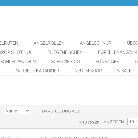
ELRUTEN
ANGELROLLEN
ANGELSCHNUR
ÜBOX
DROP SHOT + UL
FLIEGENFISCHEN
FORELLENANGELN
SCHLEPPANGELN
SCHIRME + CO
SONSTIGES
T
G
WIRBEL + KARABINER
NEU IM SHOP
S-SALE
H
DARSTELLUNG ALS
1-10 von 20
ANZEIGEN