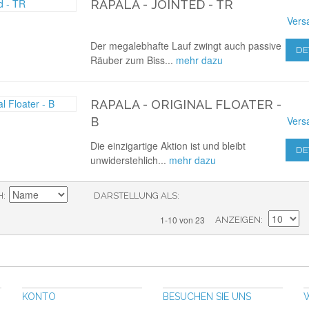
RAPALA - JOINTED - TR
Vers
Der megalebhafte Lauf zwingt auch passive
DE
Räuber zum Biss...
mehr dazu
RAPALA - ORIGINAL FLOATER -
Vers
B
Die einzigartige Aktion ist und bleibt
DE
unwiderstehlich...
mehr dazu
H
DARSTELLUNG ALS
1-10 von 23
ANZEIGEN
KONTO
BESUCHEN SIE UNS