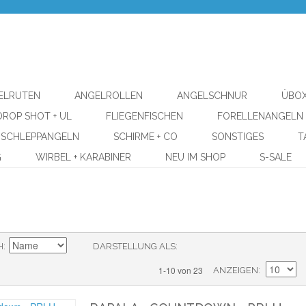
ELRUTEN
ANGELROLLEN
ANGELSCHNUR
ÜBOX
DROP SHOT + UL
FLIEGENFISCHEN
FORELLENANGELN
SCHLEPPANGELN
SCHIRME + CO
SONSTIGES
T
G
WIRBEL + KARABINER
NEU IM SHOP
S-SALE
H
DARSTELLUNG ALS
1-10 von 23
ANZEIGEN