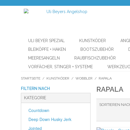
ULI BEYER SPEZIAL
KUNSTKÖDER
ANG
BLEIKÖPFE + HAKEN
BOOTSZUBEHÖR
MEERESANGELN
RAUBFISCHZUBEHÖR
VORFÄCHER, STINGER + SYSTEME
WERKZEU
STARTSEITE
/
KUNSTKÖDER
/
WOBBLER
/
RAPALA
RAPALA
FILTERN NACH
KATEGORIE
SORTIEREN NAC
Countdown
Deep Down Husky Jerk
Jointed