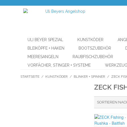
ULI BEYER SPEZIAL
KUNSTKÖDER
ANG
BLEIKÖPFE + HAKEN
BOOTSZUBEHÖR
MEERESANGELN
RAUBFISCHZUBEHÖR
VORFÄCHER, STINGER + SYSTEME
WERKZEU
STARTSEITE
/
KUNSTKÖDER
/
BLINKER + SPINNER
/
ZECK FIS
ZECK FIS
SORTIEREN NAC