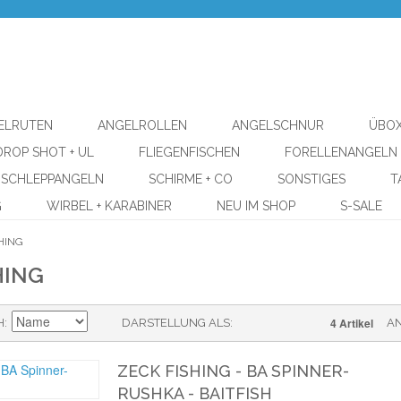
ELRUTEN
ANGELROLLEN
ANGELSCHNUR
ÜBOX
DROP SHOT + UL
FLIEGENFISCHEN
FORELLENANGELN
SCHLEPPANGELN
SCHIRME + CO
SONSTIGES
T
G
WIRBEL + KARABINER
NEU IM SHOP
S-SALE
HING
HING
4 Artikel
H
DARSTELLUNG ALS
A
ZECK FISHING - BA SPINNER-
RUSHKA - BAITFISH