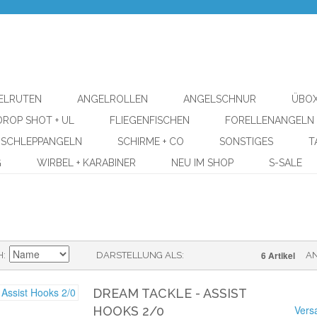
ELRUTEN
ANGELROLLEN
ANGELSCHNUR
ÜBOX
DROP SHOT + UL
FLIEGENFISCHEN
FORELLENANGELN
SCHLEPPANGELN
SCHIRME + CO
SONSTIGES
T
G
WIRBEL + KARABINER
NEU IM SHOP
S-SALE
6 Artikel
H
DARSTELLUNG ALS
A
DREAM TACKLE - ASSIST
Vers
HOOKS 2/0