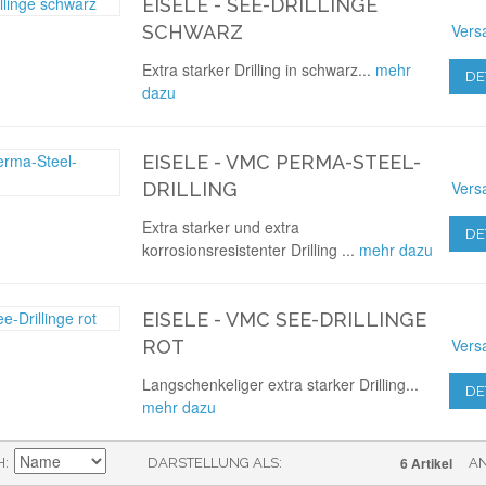
EISELE - SEE-DRILLINGE
Vers
SCHWARZ
Extra starker Drilling in schwarz...
mehr
DE
dazu
EISELE - VMC PERMA-STEEL-
Vers
DRILLING
Extra starker und extra
DE
korrosionsresistenter Drilling ...
mehr dazu
EISELE - VMC SEE-DRILLINGE
Vers
ROT
Langschenkeliger extra starker Drilling...
DE
mehr dazu
6 Artikel
H
DARSTELLUNG ALS
A