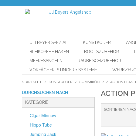
ULI BEYER SPEZIAL
KUNSTKÖDER
ANG
BLEIKÖPFE + HAKEN
BOOTSZUBEHÖR
MEERESANGELN
RAUBFISCHZUBEHÖR
VORFÄCHER, STINGER + SYSTEME
WERKZEU
STARTSEITE
/
KUNSTKÖDER
/
GUMMIKÖDER
/
ACTION PLAST
ACTION P
DURCHSUCHEN NACH
KATEGORIE
SORTIEREN NAC
Cigar Minnow
Hippo Tube
Jumping Jack