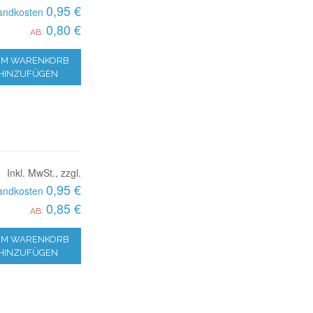
0,95 €
andkosten
0,80 €
AB:
M WARENKORB
HINZUFÜGEN
Inkl. MwSt., zzgl.
0,95 €
andkosten
0,85 €
AB:
M WARENKORB
HINZUFÜGEN