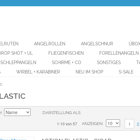
ELRUTEN
ANGELROLLEN
ANGELSCHNUR
ÜBOX
DROP SHOT + UL
FLIEGENFISCHEN
FORELLENANGELN
SCHLEPPANGELN
SCHIRME + CO
SONSTIGES
T
G
WIRBEL + KARABINER
NEU IM SHOP
S-SALE
IC
LASTIC
H
DARSTELLUNG ALS
2
1-10 von 57
1
ANZEIGEN