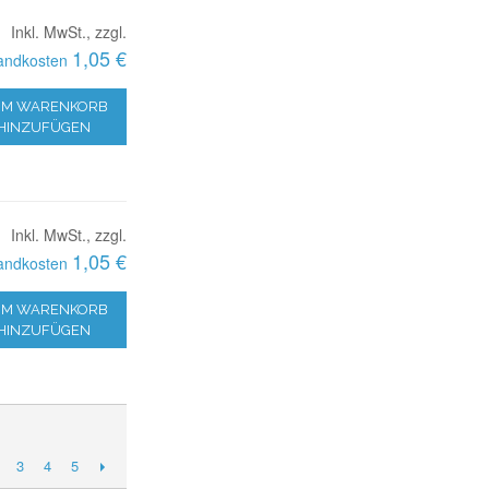
Inkl. MwSt., zzgl.
1,05 €
andkosten
M WARENKORB
HINZUFÜGEN
Inkl. MwSt., zzgl.
1,05 €
andkosten
M WARENKORB
HINZUFÜGEN
3
4
5