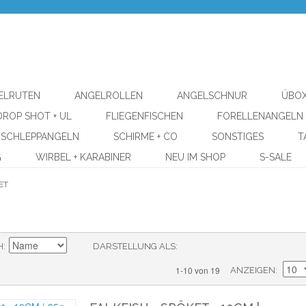
ELRUTEN
ANGELROLLEN
ANGELSCHNUR
ÜBOX
DROP SHOT + UL
FLIEGENFISCHEN
FORELLENANGELN
SCHLEPPANGELN
SCHIRME + CO
SONSTIGES
T
G
WIRBEL + KARABINER
NEU IM SHOP
S-SALE
ET
H
DARSTELLUNG ALS
1-10 von 19
ANZEIGEN