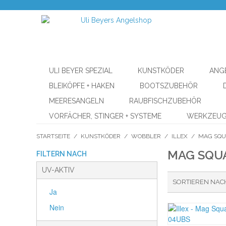
ULI BEYER SPEZIAL
KUNSTKÖDER
ANG
BLEIKÖPFE + HAKEN
BOOTSZUBEHÖR
MEERESANGELN
RAUBFISCHZUBEHÖR
VORFÄCHER, STINGER + SYSTEME
WERKZEU
STARTSEITE
/
KUNSTKÖDER
/
WOBBLER
/
ILLEX
/
MAG SQ
MAG SQU
FILTERN NACH
UV-AKTIV
SORTIEREN NAC
Ja
Nein