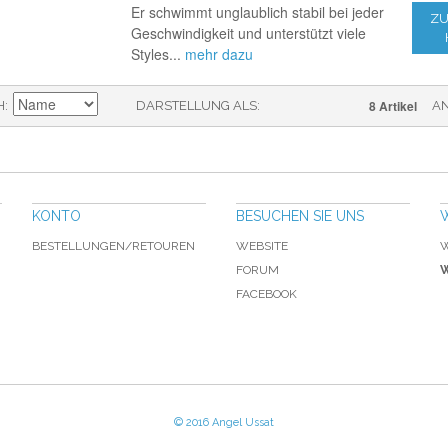
Er schwimmt unglaublich stabil bei jeder
ZU
Geschwindigkeit und unterstützt viele
Styles...
mehr dazu
8 Artikel
H
DARSTELLUNG ALS
A
KONTO
BESUCHEN SIE UNS
BESTELLUNGEN/RETOUREN
WEBSITE
W
FORUM
W
FACEBOOK
© 2016 Angel Ussat