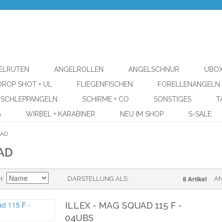
ELRUTEN
ANGELROLLEN
ANGELSCHNUR
ÜBOX
DROP SHOT + UL
FLIEGENFISCHEN
FORELLENANGELN
SCHLEPPANGELN
SCHIRME + CO
SONSTIGES
T
G
WIRBEL + KARABINER
NEU IM SHOP
S-SALE
UAD
AD
8 Artikel
H
DARSTELLUNG ALS
A
ILLEX - MAG SQUAD 115 F -
04UBS