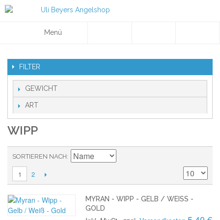
Menü
FILTER
GEWICHT
ART
WIPP
SORTIEREN NACH
2
1
MYRAN - WIPP - GELB / WEISS - G
OLD
5,40 €