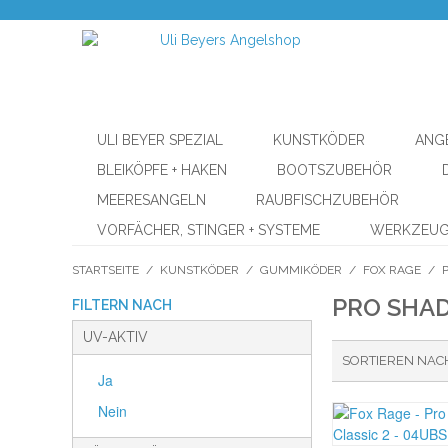
ULI BEYER SPEZIAL
KUNSTKÖDER
ANG
BLEIKÖPFE + HAKEN
BOOTSZUBEHÖR
MEERESANGELN
RAUBFISCHZUBEHÖR
VORFÄCHER, STINGER + SYSTEME
WERKZEU
STARTSEITE
/
KUNSTKÖDER
/
GUMMIKÖDER
/
FOX RAGE
/
PRO SHAD
FILTERN NACH
UV-AKTIV
SORTIEREN NAC
Ja
Nein