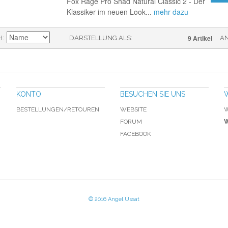
Fox Rage Pro Shad Natural Classic 2 - Der
Klassiker im neuen Look...
mehr dazu
9 Artikel
H
DARSTELLUNG ALS
A
KONTO
BESUCHEN SIE UNS
BESTELLUNGEN/RETOUREN
WEBSITE
W
FORUM
W
FACEBOOK
© 2016 Angel Ussat