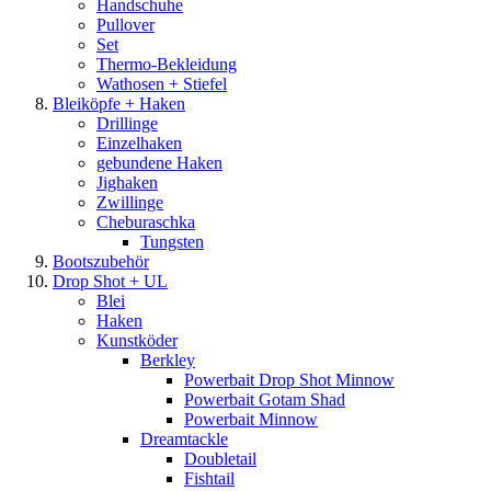
Handschuhe
Pullover
Set
Thermo-Bekleidung
Wathosen + Stiefel
Bleiköpfe + Haken
Drillinge
Einzelhaken
gebundene Haken
Jighaken
Zwillinge
Cheburaschka
Tungsten
Bootszubehör
Drop Shot + UL
Blei
Haken
Kunstköder
Berkley
Powerbait Drop Shot Minnow
Powerbait Gotam Shad
Powerbait Minnow
Dreamtackle
Doubletail
Fishtail