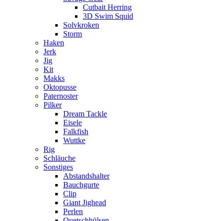
Cutbait Herring
3D Swim Squid
Solvkroken
Storm
Haken
Jerk
Jig
Kit
Makks
Oktopusse
Paternoster
Pilker
Dream Tackle
Eisele
Falkfish
Wuttke
Rig
Schläuche
Sonstiges
Abstandshalter
Bauchgurte
Clip
Giant Jighead
Perlen
Quetschhülsen