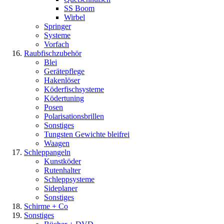
SS Boom
Wirbel
Springer
Systeme
Vorfach
Raubfischzubehör
Blei
Gerätepflege
Hakenlöser
Köderfischsysteme
Ködertuning
Posen
Polarisationsbrillen
Sonstiges
Tungsten Gewichte bleifrei
Waagen
Schleppangeln
Kunstköder
Rutenhalter
Schleppsysteme
Sideplaner
Sonstiges
Schirme + Co
Sonstiges