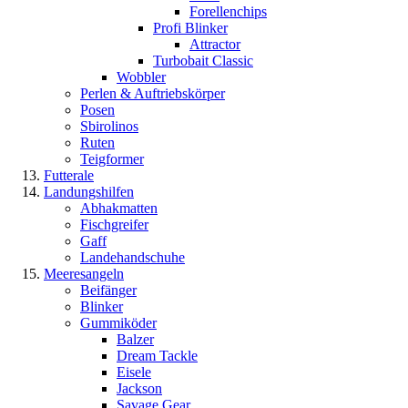
Forellenchips
Profi Blinker
Attractor
Turbobait Classic
Wobbler
Perlen & Auftriebskörper
Posen
Sbirolinos
Ruten
Teigformer
Futterale
Landungshilfen
Abhakmatten
Fischgreifer
Gaff
Landehandschuhe
Meeresangeln
Beifänger
Blinker
Gummiköder
Balzer
Dream Tackle
Eisele
Jackson
Savage Gear