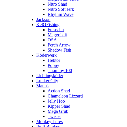
Nitro Shad
Nitro Soft Jerk
Rhythm Wave
Jackson
KelOFishing
Furasshu
Maggobait
OSA
Perch Arrow
Shadow Fish
Köderwerk
Hektor
Poppy
Thommy 100
Lieblingsköder
Lunker City
Mann's
Action Shad
Chameleon Lizzard
Jelly Hoo
Kipper Shad
Mega Grub
Twister
Monkey Lures
Profi Blinker