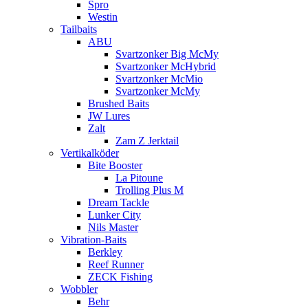
Spro
Westin
Tailbaits
ABU
Svartzonker Big McMy
Svartzonker McHybrid
Svartzonker McMio
Svartzonker McMy
Brushed Baits
JW Lures
Zalt
Zam Z Jerktail
Vertikalköder
Bite Booster
La Pitoune
Trolling Plus M
Dream Tackle
Lunker City
Nils Master
Vibration-Baits
Berkley
Reef Runner
ZECK Fishing
Wobbler
Behr