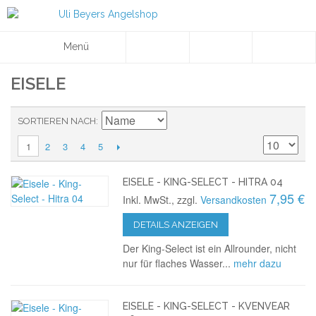
Menü
EISELE
SORTIEREN NACH
2
3
4
5
1
EISELE - KING-SELECT - HITRA 04
7,95 €
Inkl. MwSt., zzgl.
Versandkosten
DETAILS ANZEIGEN
Der King-Select ist ein Allrounder, nicht
nur für flaches Wasser...
mehr dazu
EISELE - KING-SELECT - KVENVEAR