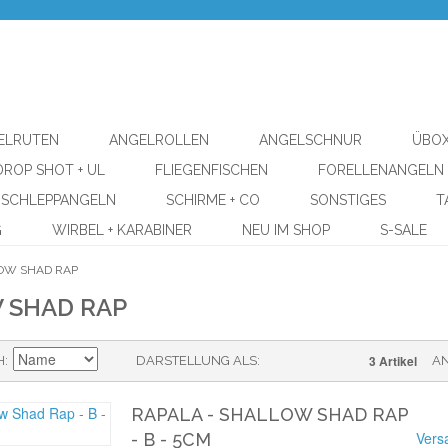
ELRUTEN
ANGELROLLEN
ANGELSCHNUR
ÜBOX
DROP SHOT + UL
FLIEGENFISCHEN
FORELLENANGELN
SCHLEPPANGELN
SCHIRME + CO
SONSTIGES
T
G
WIRBEL + KARABINER
NEU IM SHOP
S-SALE
OW SHAD RAP
 SHAD RAP
3 Artikel
H
DARSTELLUNG ALS
A
RAPALA - SHALLOW SHAD RAP
Vers
- B - 5CM