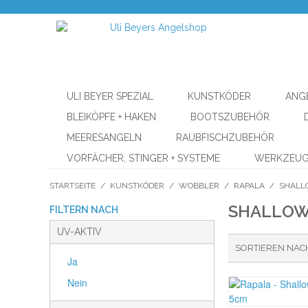
ULI BEYER SPEZIAL
KUNSTKÖDER
ANG
BLEIKÖPFE + HAKEN
BOOTSZUBEHÖR
MEERESANGELN
RAUBFISCHZUBEHÖR
VORFÄCHER, STINGER + SYSTEME
WERKZEU
STARTSEITE
/
KUNSTKÖDER
/
WOBBLER
/
RAPALA
/
SHALL
SHALLOW
FILTERN NACH
UV-AKTIV
SORTIEREN NAC
Ja
Nein