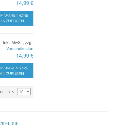
14,99 €
M WARENKORB
HINZUFÜGEN
Inkl. MwSt., zzgl.
Versandkosten
14,99 €
M WARENKORB
HINZUFÜGEN
NZEIGEN
WIDERRUF