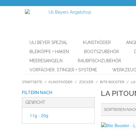
ULI BEYER SPEZIAL
KUNSTKÖDER
ANG
BLEIKÖPFE + HAKEN
BOOTSZUBEHÖR
MEERESANGELN
RAUBFISCHZUBEHÖR
VORFÄCHER, STINGER + SYSTEME
WERKZEU
STARTSEITE
/
KUNSTKÖDER
/
ZOCKER
/
BITE BOOSTER
/
LA
LA PITOU
FILTERN NACH
GEWICHT
SORTIEREN NAC
11g - 20g