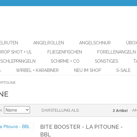
ELRUTEN
ANGELROLLEN
ANGELSCHNUR
ÜBOX
DROP SHOT + UL
FLIEGENFISCHEN
FORELLENANGELN
SCHLEPPANGELN
SCHIRME + CO
SONSTIGES
T
G
WIRBEL + KARABINER
NEU IM SHOP
S-SALE
 PITOUNE
NE
2 Artikel
H
DARSTELLUNG ALS
A
BITE BOOSTER - LA PITOUNE -
BBL