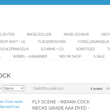
ELRUTEN
ANGELROLLEN
ANGELSCHNUR
ÜBOX
DROP SHOT + UL
FLIEGENFISCHEN
FORELLENANGELN
SCHLEPPANGELN
SCHIRME + CO
SONSTIGES
T
G
WIRBEL + KARABINER
NEU IM SHOP
S-SALE
OCK
5 Artikel
H
DARSTELLUNG ALS
A
FLY SCENE - INDIAN COCK
NECKS GRADE AAA DYED -