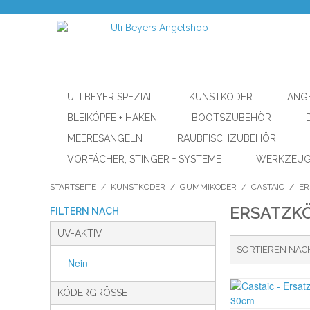
ULI BEYER SPEZIAL
KUNSTKÖDER
ANG
BLEIKÖPFE + HAKEN
BOOTSZUBEHÖR
MEERESANGELN
RAUBFISCHZUBEHÖR
VORFÄCHER, STINGER + SYSTEME
WERKZEU
STARTSEITE
/
KUNSTKÖDER
/
GUMMIKÖDER
/
CASTAIC
/
ER
ERSATZK
FILTERN NACH
UV-AKTIV
SORTIEREN NAC
Nein
KÖDERGRÖSSE