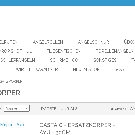
ELRUTEN
ANGELROLLEN
ANGELSCHNUR
ÜBOX
DROP SHOT + UL
FLIEGENFISCHEN
FORELLENANGELN
SCHLEPPANGELN
SCHIRME + CO
SONSTIGES
T
G
WIRBEL + KARABINER
NEU IM SHOP
S-SALE
SATZKÖRPER
ÖRPER
4 Artikel
H
DARSTELLUNG ALS
A
CASTAIC - ERSATZKÖRPER -
AYU - 30CM