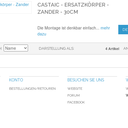
CASTAIC - ERSATZKÖRPER -
ZANDER - 30CM
Die Montage ist denkbar einfach...
mehr
DE
dazu
4 Artikel
H
DARSTELLUNG ALS
A
KONTO
BESUCHEN SIE UNS
BESTELLUNGEN/RETOUREN
WEBSITE
W
FORUM
W
FACEBOOK