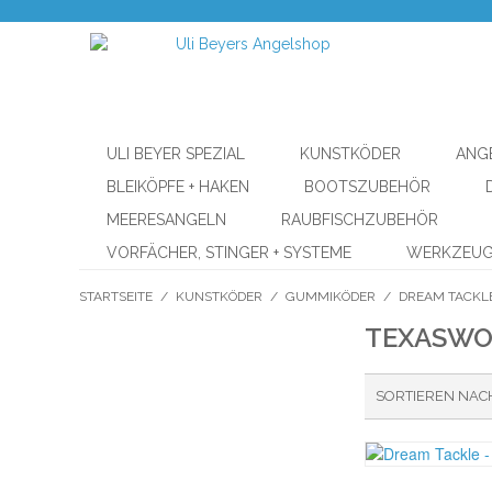
ULI BEYER SPEZIAL
KUNSTKÖDER
ANG
BLEIKÖPFE + HAKEN
BOOTSZUBEHÖR
MEERESANGELN
RAUBFISCHZUBEHÖR
VORFÄCHER, STINGER + SYSTEME
WERKZEU
STARTSEITE
/
KUNSTKÖDER
/
GUMMIKÖDER
/
DREAM TACKL
TEXASW
SORTIEREN NAC