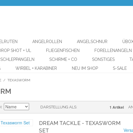
ELRUTEN
ANGELROLLEN
ANGELSCHNUR
ÜBOX
DROP SHOT + UL
FLIEGENFISCHEN
FORELLENANGELN
SCHLEPPANGELN
SCHIRME + CO
SONSTIGES
T
G
WIRBEL + KARABINER
NEU IM SHOP
S-SALE
E
/
TEXASWORM
ORM
1 Artikel
H
DARSTELLUNG ALS
A
DREAM TACKLE - TEXASWORM
Vers
SET