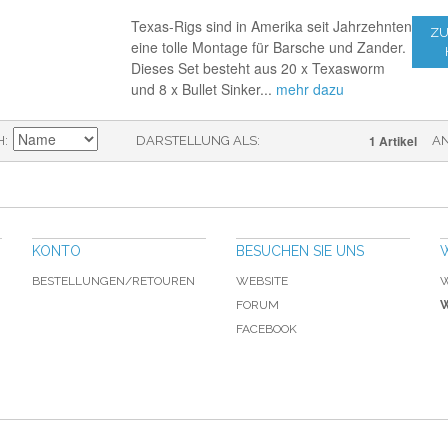
Texas-Rigs sind in Amerika seit Jahrzehnten
ZU
eine tolle Montage für Barsche und Zander.
Dieses Set besteht aus 20 x Texasworm
und 8 x Bullet Sinker...
mehr dazu
1 Artikel
H
DARSTELLUNG ALS
A
KONTO
BESUCHEN SIE UNS
BESTELLUNGEN/RETOUREN
WEBSITE
W
FORUM
W
FACEBOOK