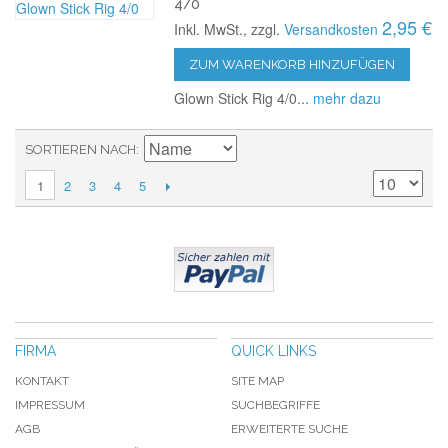
4/0
2,95 €
Inkl. MwSt., zzgl.
Versandkosten
ZUM WARENKORB HINZUFÜGEN
Glown Stick Rig 4/0...
mehr dazu
SORTIEREN NACH
2
3
4
5
1
FIRMA
QUICK LINKS
KONTAKT
SITE MAP
IMPRESSUM
SUCHBEGRIFFE
AGB
ERWEITERTE SUCHE