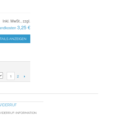
Inkl. MwSt., zzgl.
3,25 €
andkosten
TAILS ANZEIGEN
2
1
WIDERRUF
IDERRUF-INFORMATION