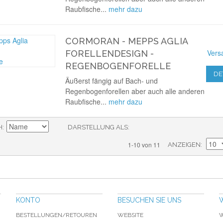
Raubfische...
mehr dazu
CORMORAN - MEPPS AGLIA
Vers
FORELLENDESIGN -
REGENBOGENFORELLE
DE
Äußerst fängig auf Bach- und
Regenbogenforellen aber auch alle anderen
Raubfische...
mehr dazu
H
DARSTELLUNG ALS
1-10 von 11
ANZEIGEN
KONTO
BESUCHEN SIE UNS
BESTELLUNGEN/RETOUREN
WEBSITE
W