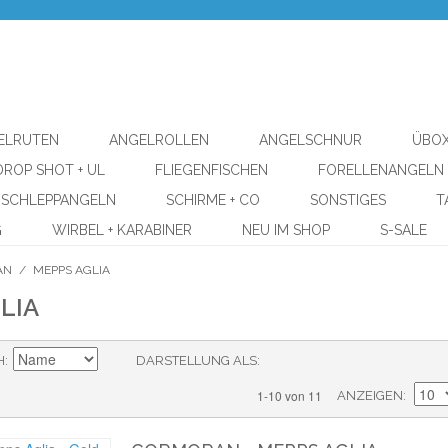
ELRUTEN
ANGELROLLEN
ANGELSCHNUR
ÜBOX
DROP SHOT + UL
FLIEGENFISCHEN
FORELLENANGELN
SCHLEPPANGELN
SCHIRME + CO
SONSTIGES
T
G
WIRBEL + KARABINER
NEU IM SHOP
S-SALE
AN
/
MEPPS AGLIA
LIA
H
DARSTELLUNG ALS
1-10 von 11
ANZEIGEN