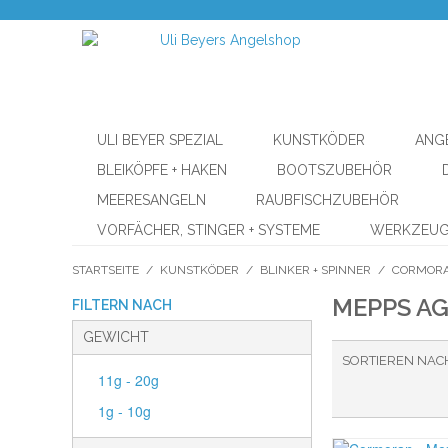
ULI BEYER SPEZIAL
KUNSTKÖDER
ANG
BLEIKÖPFE + HAKEN
BOOTSZUBEHÖR
MEERESANGELN
RAUBFISCHZUBEHÖR
VORFÄCHER, STINGER + SYSTEME
WERKZEU
STARTSEITE
/
KUNSTKÖDER
/
BLINKER + SPINNER
/
CORMOR
MEPPS AG
FILTERN NACH
GEWICHT
SORTIEREN NAC
11g - 20g
1g - 10g