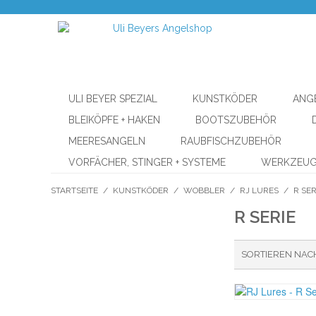
ULI BEYER SPEZIAL
KUNSTKÖDER
ANG
BLEIKÖPFE + HAKEN
BOOTSZUBEHÖR
MEERESANGELN
RAUBFISCHZUBEHÖR
VORFÄCHER, STINGER + SYSTEME
WERKZEU
STARTSEITE
/
KUNSTKÖDER
/
WOBBLER
/
RJ LURES
/
R SER
R SERIE
SORTIEREN NAC