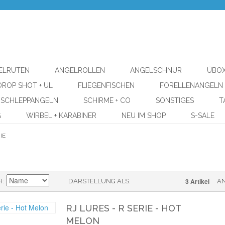
ELRUTEN
ANGELROLLEN
ANGELSCHNUR
ÜBOX
DROP SHOT + UL
FLIEGENFISCHEN
FORELLENANGELN
SCHLEPPANGELN
SCHIRME + CO
SONSTIGES
T
G
WIRBEL + KARABINER
NEU IM SHOP
S-SALE
IE
3 Artikel
H
DARSTELLUNG ALS
A
RJ LURES - R SERIE - HOT
MELON