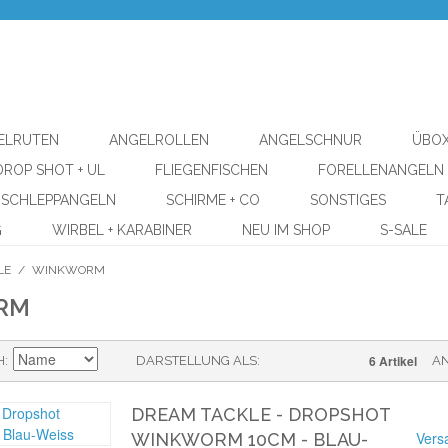
ELRUTEN
ANGELROLLEN
ANGELSCHNUR
ÜBOX
DROP SHOT + UL
FLIEGENFISCHEN
FORELLENANGELN
SCHLEPPANGELN
SCHIRME + CO
SONSTIGES
T
G
WIRBEL + KARABINER
NEU IM SHOP
S-SALE
LE
/
WINKWORM
RM
6 Artikel
H
DARSTELLUNG ALS
A
DREAM TACKLE - DROPSHOT
Vers
WINKWORM 10CM - BLAU-