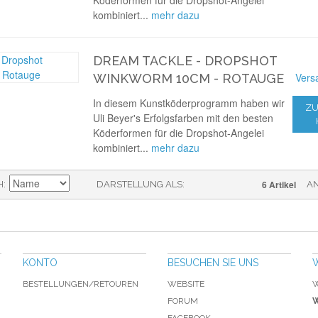
Köderformen für die Dropshot-Angelei
kombiniert...
mehr dazu
DREAM TACKLE - DROPSHOT
Vers
WINKWORM 10CM - ROTAUGE
In diesem Kunstköderprogramm haben wir
ZU
Uli Beyer's Erfolgsfarben mit den besten
Köderformen für die Dropshot-Angelei
kombiniert...
mehr dazu
6 Artikel
H
DARSTELLUNG ALS
A
KONTO
BESUCHEN SIE UNS
BESTELLUNGEN/RETOUREN
WEBSITE
W
FORUM
W