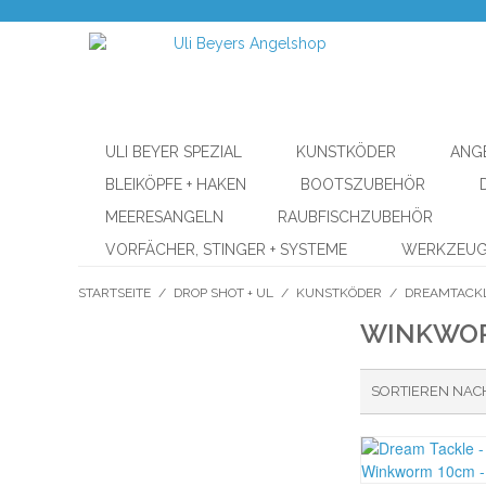
ULI BEYER SPEZIAL
KUNSTKÖDER
ANG
BLEIKÖPFE + HAKEN
BOOTSZUBEHÖR
MEERESANGELN
RAUBFISCHZUBEHÖR
VORFÄCHER, STINGER + SYSTEME
WERKZEU
STARTSEITE
/
DROP SHOT + UL
/
KUNSTKÖDER
/
DREAMTACK
WINKWO
SORTIEREN NAC